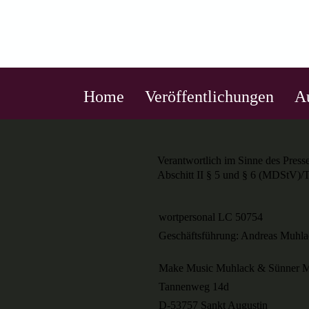
Home
Veröffentlichungen
A
Verantwortlich im Sinne des Press
Abschitt II § 5 und § 6 (MDStV)/
wortpersonal LC 50754
Geschäftsführung: Andreas Muhl
Make Music Muhlack & Sünner M
Tannenweg 14d
D-53757 Sankt Augustin